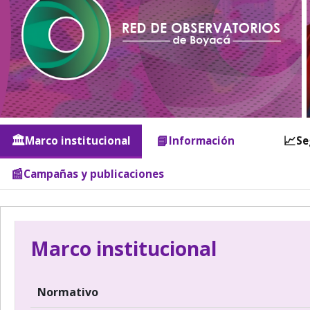
🏛️
📘
📈
Marco institucional
Información
Se
📰
Campañas y publicaciones
Marco institucional
Normativo