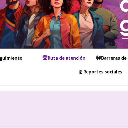
🛣️
🚧
guimiento
Ruta de atención
Barreras de
📄
Reportes sociales