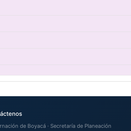
áctenos
nación de Boyacá · Secretaría de Planeación