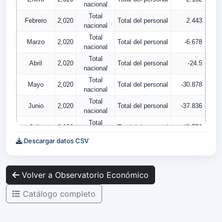
nacional
Total
Febrero
2,020
Total del personal
2.443
nacional
Total
Marzo
2,020
Total del personal
-6.678
nacional
Total
Abril
2,020
Total del personal
-24.5
nacional
Total
Mayo
2,020
Total del personal
-30.878
nacional
Total
Junio
2,020
Total del personal
-37.836
nacional
Total
Julio
2,020
Total del personal
-42.756
nacional
Descargar datos CSV
Total
Agosto
2,020
Total del personal
-45.064
nacional
Total
Septiembre
2,020
Total del personal
-44.661
Volver a Observatorio Económico
nacional
Total
Octubre
2,020
Total del personal
-41.55
Catálogo completo
nacional
Total
Noviembre
2,020
Total del personal
-40.236
nacional